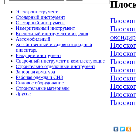
Плос
Электроинструмент
Столярный инструмент
Плоско
Слесарный инструмент
Плоско
Измерительный инструмент
Крепёжный инструмент и изделия
оксиди
Автомобильный
Плоско
Хозяйственный и садово-огородный
инвентарь
Плоско
Режущий инструмент
Плоско
Сварочный инструмент и комплектующие
Строительно-отделочный инструмент
Плоско
Запорная арматура
Плоско
Рабочая одежда и СИЗ
Силовое оборудование
Плоско
Строительные материалы
Плоско
Другое
Плоско