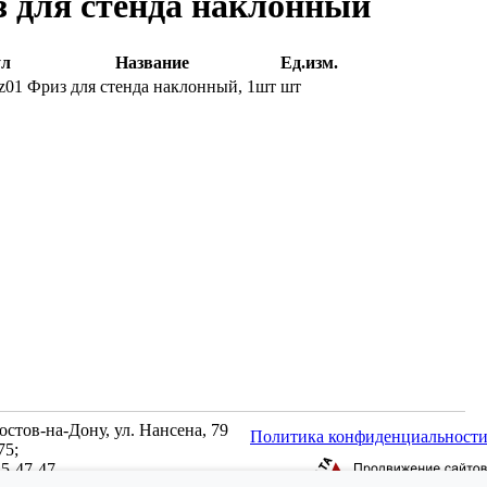
 для стенда наклонный
ул
Название
Ед.изм.
z01
Фриз для стенда наклонный, 1шт
шт
Ростов-на-Дону, ул. Нансена, 79
Политика конфиденциальност
75;
45-47-47