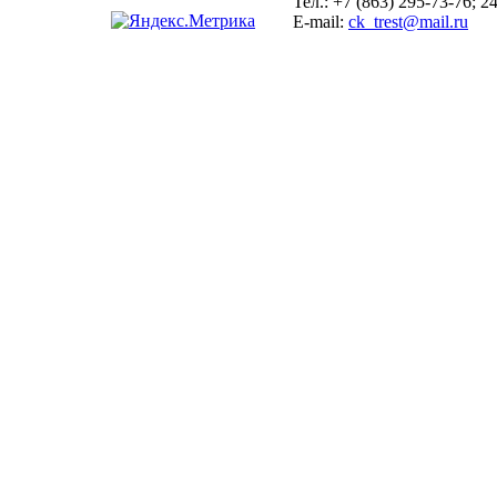
Тел.:
+7 (863) 295-73-76; 2
E-mail:
ck_trest@mail.ru