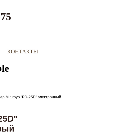
-75
КОНТАКТЫ
ер Mitutoyo "PD-25D" электронный
25D"
вый