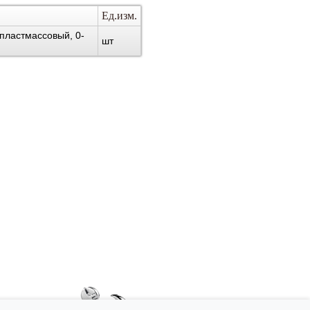
Ед.изм.
пластмассовый, 0-
шт