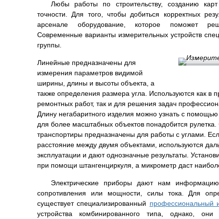
Любы работы по строительству, созданию кар
точности. Для того, чтобы добиться корректных рез
арсенале оборудование, которое поможет реш
Современные варианты измерительных устройств спец
группы.
Линейные предназначены для
измерения параметров видимой
ширины, длины и высоты объекта, а
также определения размера угла. Используются как в 
ремонтных работ, так и для решения задач профессиона
Длину негабаритного изделия можно узнать с помощью
для более масштабных объектов понадобится рулетка.
транспортиры предназначены для работы с углами. Есл
расстояние между двумя объектами, используются дал
эксплуатации и дают однозначные результаты. Установ
при помощи штангенциркуля, а микрометр даст наибол
Электрические приборы дают нам информацию 
сопротивления или мощности, силы тока. Для опр
существует специализированный
профессиональный и
устройства комбинированного типа, однако, о