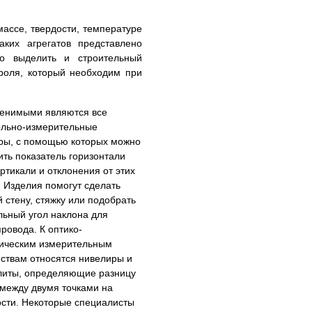
ссе, твердости, температуре
аких агрегатов представлено
о выделить и строительный
роля, который необходим при
енимыми являются все
ольно-измерительные
ры, с помощью которых можно
ть показатель горизонтали
ртикали и отклонения от этих
 Изделия помогут сделать
 стену, стяжку или подобрать
льный угол наклона для
ровода. К оптико-
ическим измерительным
йствам относятся нивелиры и
литы, определяющие разницу
 между двумя точками на
ости. Некоторые специалисты