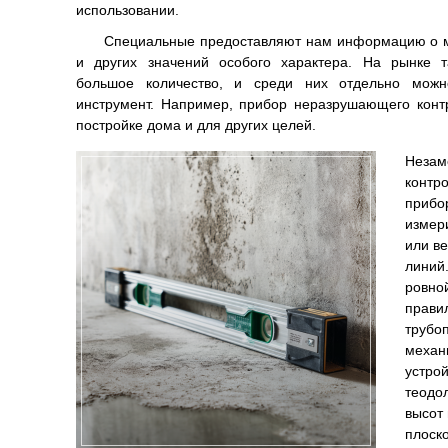
использовании.
Специальные предоставляют нам информацию о ма
и других значений особого характера. На рынке т
большое количество, и среди них отдельно можн
инструмент. Например, прибор неразрушающего конт
постройке дома и для других целей.
Незам
контр
прибо
измери
или ве
линий.
ровной
прави
трубоп
механ
устро
теодо
высот
плоск