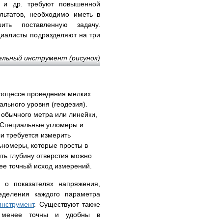
т и др. требуют повышенной
ультатов, необходимо иметь в
ить поставленную задачу.
иалисты подразделяют на три
процессе проведения мелких
льного уровня (геодезия).
 обычного метра или линейки,
 Специальные угломеры и
и требуется измерить
ьномеры, которые просты в
ить глубину отверстия можно
ее точный исход измерений.
о показателях напряжения,
еделения каждого параметра
нструмент
. Существуют также
ни менее точны и удобны в