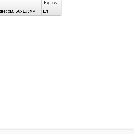
Ед.изм.
одвесом, 60х103мм
шт