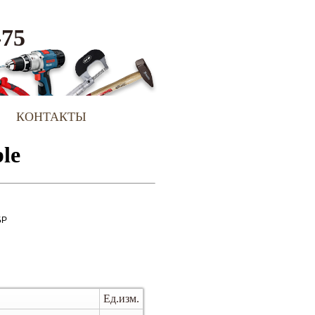
-75
КОНТАКТЫ
БР
Ед.изм.