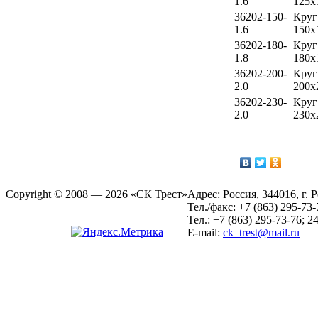
1.6
125х
36202-150-
Круг
1.6
150х
36202-180-
Круг
1.8
180х
36202-200-
Круг
2.0
200х
36202-230-
Круг
2.0
230х
Copyright © 2008 — 2026 «СК Трест»
Адрес:
Россия, 344016, г. 
Тел./факс:
+7 (863) 295-73-
Тел.:
+7 (863) 295-73-76; 2
E-mail:
ck_trest@mail.ru