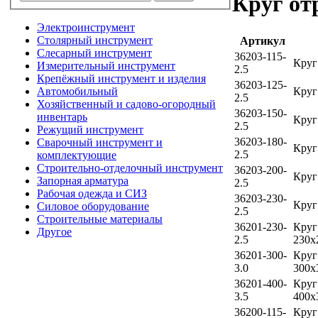
Круг от
Электроинструмент
Столярный инструмент
Артикул
Слесарный инструмент
36203-115-
Круг
Измерительный инструмент
2.5
Крепёжный инструмент и изделия
36203-125-
Автомобильный
Круг
2.5
Хозяйственный и садово-огородный
36203-150-
инвентарь
Круг
2.5
Режущий инструмент
36203-180-
Сварочный инструмент и
Круг
2.5
комплектующие
Строительно-отделочный инструмент
36203-200-
Круг
Запорная арматура
2.5
Рабочая одежда и СИЗ
36203-230-
Круг
Силовое оборудование
2.5
Строительные материалы
36201-230-
Круг
Другое
2.5
230х
36201-300-
Круг
3.0
300х
36201-400-
Круг
3.5
400х
36200-115-
Круг