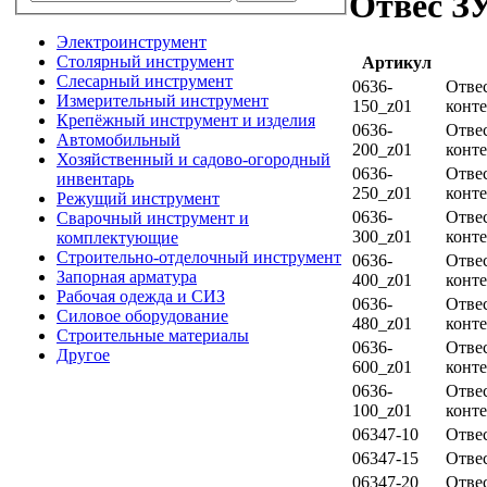
Отвес З
Электроинструмент
Столярный инструмент
Артикул
Слесарный инструмент
0636-
Отве
Измерительный инструмент
150_z01
конте
Крепёжный инструмент и изделия
0636-
Отве
Автомобильный
200_z01
конте
Хозяйственный и садово-огородный
0636-
Отве
инвентарь
250_z01
конте
Режущий инструмент
0636-
Отве
Сварочный инструмент и
300_z01
конте
комплектующие
Строительно-отделочный инструмент
0636-
Отве
Запорная арматура
400_z01
конте
Рабочая одежда и СИЗ
0636-
Отве
Силовое оборудование
480_z01
конте
Строительные материалы
0636-
Отве
Другое
600_z01
конте
0636-
Отве
100_z01
конте
06347-10
Отве
06347-15
Отве
06347-20
Отве