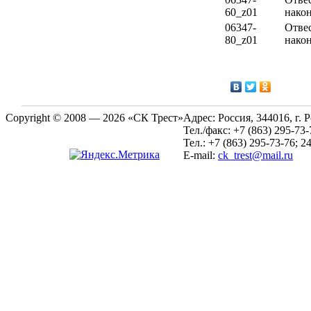
60_z01
након
06347-
Отве
80_z01
нако
Copyright © 2008 — 2026 «СК Трест»
Адрес:
Россия, 344016, г. 
Тел./факс:
+7 (863) 295-73-
Тел.:
+7 (863) 295-73-76; 2
E-mail:
ck_trest@mail.ru