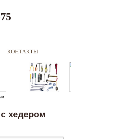
-75
КОНТАКТЫ
мм
 с хедером