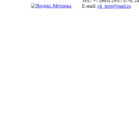
Тел.:
+7 (863) 295-73-76; 2
E-mail:
ck_trest@mail.ru