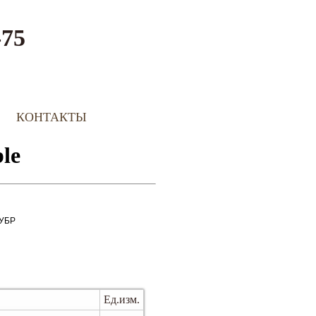
-75
КОНТАКТЫ
ЗУБР
Ед.изм.