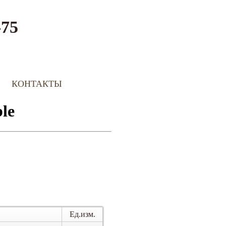
-75
КОНТАКТЫ
Ед.изм.