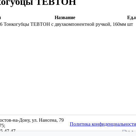
когубцы ТЕВТОН
л
Название
Ед.
16
Тонкогубцы ТЕВТОН с двухкомпонентной ручкой, 160мм
шт
Ростов-на-Дону, ул. Нансена, 79
Политика конфиденциальност
75;
45-47-47