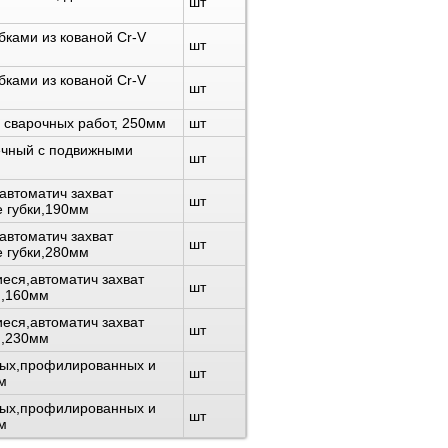
шт
ками из кованой Cr-V
шт
ками из кованой Cr-V
шт
 сварочных работ, 250мм
шт
ечный с подвижными
шт
автоматич захват
шт
е губки,190мм
автоматич захват
шт
е губки,280мм
еся,автоматич захват
шт
и,160мм
еся,автоматич захват
шт
и,230мм
лых,профилированных и
шт
м
лых,профилированных и
шт
м