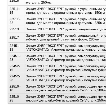
22515
металла, 250мм
22511-
Зажим ЗУБР "ЭКСПЕРТ" ручной, с удлиненными губ
15
стали, для мест с ограниченным доступом, 150мм
22511-
Зажим ЗУБР "ЭКСПЕРТ" ручной, с удлиненными губ
22
стали, для мест с ограниченным доступом, 225мм
22513
Зажим ЗУБР "ЭКСПЕРТ" ручной, специальный, для
Зажим ЗУБР "ЭКСПЕРТ" ручной, специальный,точ
22517
губками, для деталей различных форм, 280мм
22451-
Зажим ЗУБР "ЭКСПЕРТ" ручной, саморегулирующ,
19
"АВТОХВАТ",Cr-V,хромир покрытие,длинные тонки
22451-
Зажим ЗУБР "ЭКСПЕРТ" ручной, саморегулирующ,
28
"АВТОХВАТ",Cr-V,хромир покрытие,длинные тонки
22452-
Зажим ЗУБР "ЭКСПЕРТ" ручной, саморегулирующи
16
"АВТОХВАТ",Cr-V,хромир покрытие,изогнутые губк
22452-
Зажим ЗУБР "ЭКСПЕРТ" ручной, саморегулирующи
23
"АВТОХВАТ",Cr-V,хромир покрытие,изогнутые губк
22510-
Зажим ЗУБР "ЭКСПЕРТ" ручной, универс,для круг
18
плоских деталей,губки из кованой Cr-V стали,180м
22510-
Зажим ЗУБР "ЭКСПЕРТ" ручной, универс,для круг
25
плоских деталей,губки из кованой Cr-V стали,250м