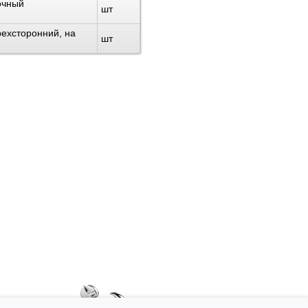
очный
шт
ехсторонний, на
шт