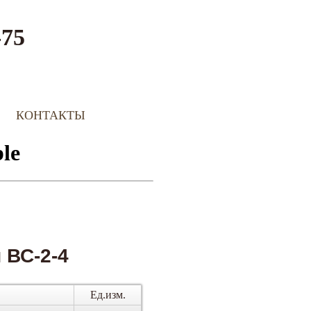
-75
КОНТАКТЫ
 ВС-2-4
Ед.изм.